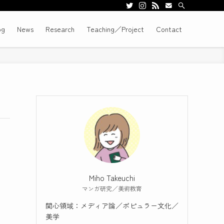
og
News
Research
Teaching／Project
Contact
Miho Takeuchi
マンガ研究／美術教育
関心領域：メディア論／ポピュラー文化／
美学