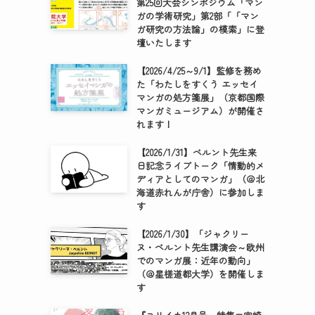
第25回大会シンポジウム「マン
ガの学術研究」第2部「「マン
ガ研究の方法論」の模索」に登
壇いたします
【2026/4/25～9/1】監修を務め
た「わたしをすくう エッセイ
マンガの処方箋展」（京都国際
マンガミュージアム）が開催さ
れます！
【2026/1/31】ベルント先生来
日記念ライブトーク「情動的メ
ディアとしてのマンガ」（＠北
海道赤れんが庁舎）に参加しま
す
【2026/1/30】「ジャクリー
ヌ・ベルント先生講演会～欧州
でのマンガ展：近年の動向」
（＠星槎道都大学）を開催しま
す