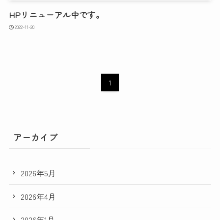
HPリニューアル中です。
2022-11-20
1
アーカイブ
2026年5月
2026年4月
2026年1月