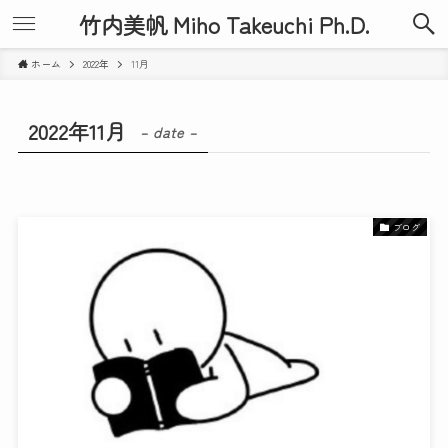
竹内美帆 Miho Takeuchi Ph.D.
ホーム
2022年
11月
2022年11月
– date –
ブログ