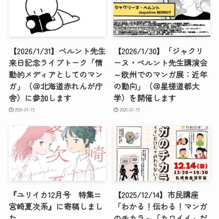
【2026/1/31】ベルント先生
【2026/1/30】「ジャクリ
来日記念ライブトーク「情
ーヌ・ベルント先生講演会
動的メディアとしてのマン
～欧州でのマンガ展：近年
ガ」（＠北海道赤れんが庁
の動向」（＠星槎道都大
舎）に参加します
学）を開催します
2026-01-15
2026-01-15
『ユリイカ12月号 特集=
【2025/12/14】市民講座
宮崎夏次系』に寄稿しまし
「わかる！伝わる！マンガ
た
のチカラ～「カワイイ」だ