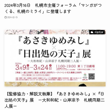
2024年3月16日 札幌市主催フォーラム「マンガがつ
くる、札幌のミライ」に登壇します
2024-02-19
活動情報
【監修協力・解説文執筆】『あさきゆめみし』×『日
出処の天子』展 ー大和和紀・山岸凉子 札幌同期二
人展ー