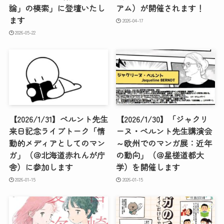
論」の模索」に登壇いたし
アム）が開催されます！
ます
2026-04-17
2026-05-22
【2026/1/31】ベルント先生
【2026/1/30】「ジャクリ
来日記念ライブトーク「情
ーヌ・ベルント先生講演会
動的メディアとしてのマン
～欧州でのマンガ展：近年
ガ」（＠北海道赤れんが庁
の動向」（＠星槎道都大
舎）に参加します
学）を開催します
2026-01-15
2026-01-15